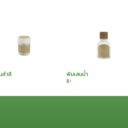
นสำลี
พิมเสนน้ำ
฿1