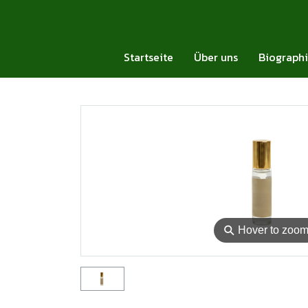
Startseite
Über uns
Biograph
⚲
Hover to zoo