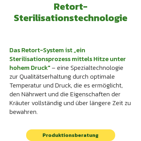
R
e
t
o
r
t
-
S
t
e
r
i
l
i
s
a
t
i
o
n
s
t
e
c
h
n
o
l
o
g
i
e
Das Retort-System ist „ein
Sterilisationsprozess mittels Hitze unter
hohem Druck"
– eine Spezialtechnologie
zur Qualitätserhaltung durch optimale
Temperatur und Druck, die es ermöglicht,
den Nährwert und die Eigenschaften der
Kräuter vollständig und über längere Zeit zu
bewahren.
Produktionsberatung