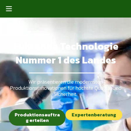
Führende Technologie
Nummer 1 des Landes
Wir präsentieren die modernsten
Produktionsinnovationen für höchste Qualität und
Sicherheit.
Produktionsauftra
Expertenberatung
g erteilen