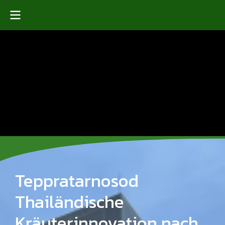
Teppratarnosod
Thailändische
Kräuterinnovation nach