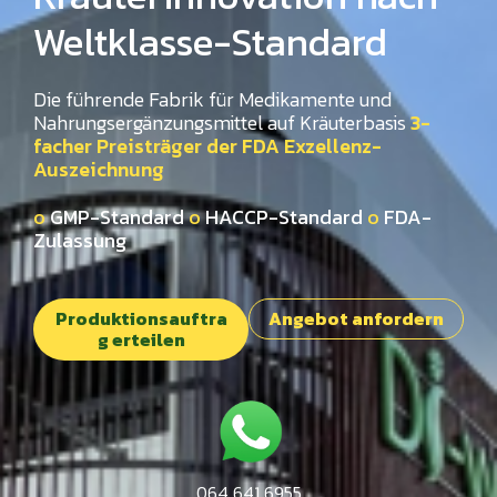
Weltklasse-Standard
Die führende Fabrik für Medikamente und
Nahrungsergänzungsmittel auf Kräuterbasis
3-
facher Preisträger der FDA Exzellenz-
Auszeichnung
๐
GMP-Standard
๐
HACCP-Standard
๐
FDA-
Zulassung
Produktionsauftra
Angebot anfordern
g erteilen
064 641 6955