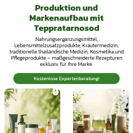
P
r
o
d
u
k
t
i
o
n
u
n
d
M
a
r
k
e
n
a
u
f
b
a
u
m
i
t
T
e
p
p
r
a
t
a
r
n
o
s
o
d
N
a
h
r
u
n
g
s
e
r
g
ä
n
z
u
n
g
s
m
i
t
t
e
l
,
L
e
b
e
n
s
m
i
t
t
e
l
z
u
s
a
t
z
p
r
o
d
u
k
t
e
,
K
r
ä
u
t
e
r
m
e
d
i
z
i
n
,
t
r
a
d
i
t
i
o
n
e
l
l
e
t
h
a
i
l
ä
n
d
i
s
c
h
e
M
e
d
i
z
i
n
,
K
o
s
m
e
t
i
k
a
u
n
d
P
f
e
g
e
p
r
o
d
u
k
t
e
–
m
a
ß
g
e
s
c
h
n
e
i
d
e
r
t
e
R
e
z
e
p
t
u
r
e
n
e
x
k
l
u
s
i
v
f
ü
r
I
h
r
e
M
a
r
k
e
.
Kostenlose Expertenberatung!