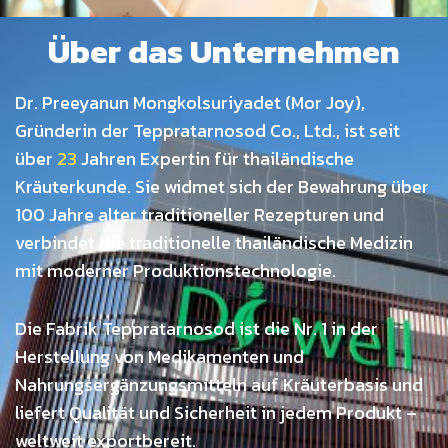
Ü
b
e
r
d
a
s
U
n
t
e
r
n
e
h
m
e
n
Dr. Preeyanun Mongkolsuriyadet (Mor Joy),
Gründerin der Teppratarnosod Co., Ltd., ist seit
über
23
Jahren Expertin für thailändische
Kräuterkunde. Sie widmet sich der Bewahrung über
100 Jahre alter traditioneller Rezepturen und
verbindet die traditionelle thailändische Medizin
mit moderner Produktionstechnologie.
Die Fabrik Teppratarnosod ist die Nr. 1 in der
Herstellung von Medikamenten und
Nahrungsergänzungsmitteln auf Kräuterbasis und
liefert Qualität und Sicherheit in jedem Produkt –
weltweit exportbereit.