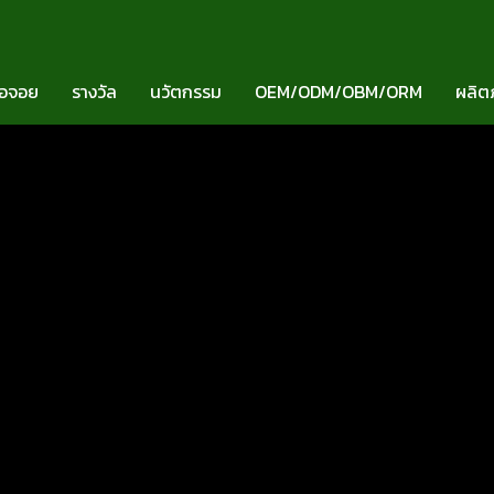
มอจอย
รางวัล
นวัตกรรม
OEM/ODM/OBM/ORM
ผลิต