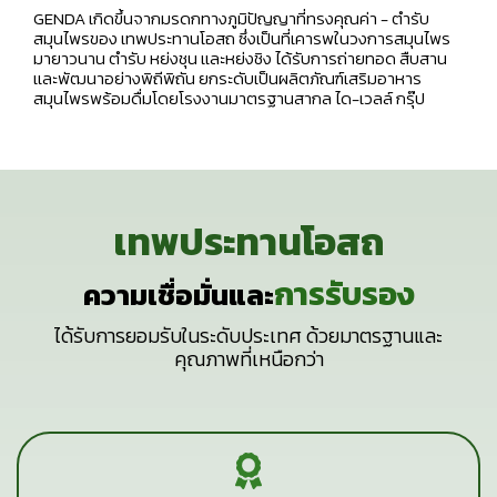
GENDA เกิดขึ้นจากมรดกทางภูมิปัญญาที่ทรงคุณค่า - ตำรับ
สมุนไพรของ เทพประทานโอสถ ซึ่งเป็นที่เคารพในวงการสมุนไพร
มายาวนาน ตำรับ หย่งชุน เเละหย่งชิง ได้รับการถ่ายทอด สืบสาน
เเละพัฒนาอย่างพิถีพิถัน ยกระดับเป็นผลิตภัณฑ์เสริมอาหาร
สมุนไพรพร้อมดื่มโดยโรงงานมาตรฐานสากล ได-เวลล์ กรุ๊ป
เทพประทานโอสถ
การรับรอง
ความเชื่อมั่นและ
ได้รับการยอมรับในระดับประเทศ ด้วยมาตรฐานและ
คุณภาพที่เหนือกว่า