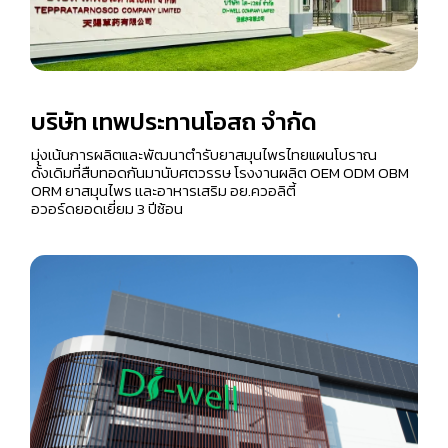
บริษัท เทพประทานโอสถ จำกัด
มุ่งเน้นการผลิตและพัฒนาตำรับยาสมุนไพรไทยแผนโบราณ
ดั้งเดิมที่สืบทอดกันมานับศตวรรษ โรงงานผลิต OEM ODM OBM
ORM ยาสมุนไพร เเละอาหารเสริม อย.ควอลิตี้
อวอร์ดยอดเยี่ยม 3 ปีซ้อน