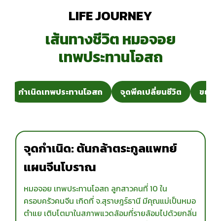
LIFE JOURNEY
เส้นทางชีวิต หมอจอย
เทพประทานโอสถ
น
กำเนิดเทพประทานโอสถ
จุดพีคเปลี่ยนชีวิต
ขยาย
จุดกำเนิด: ต้นกล้าตระกูลแพทย์
แผนจีนโบราณ
หมอจอย เทพประทานโอสถ ลูกสาวคนที่ 10 ใน
ครอบครัวคนจีน เกิดที่ จ.สุราษฎร์ธานี มีคุณแม่เป็นหมอ
ตำแย เติบโตมาในสภาพแวดล้อมที่รายล้อมไปด้วยกลิ่น