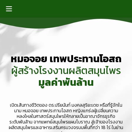
ห
ม
อ
จ
อ
ย
เ
ท
พ
ป
ร
ะ
ท
า
น
โ
อ
ส
ถ
ผู้
ส
ร้
า
ง
โ
ร
ง
ง
า
น
ผ
ลิ
ต
ส
มุ
น
ไ
พ
ร
มู
ล
ค่
า
พั
น
ล้
า
น
เปิดเส้นทางชีวิตของ ดร.ปรียนันท์ มงคลสุริยะเดช หรือที่รู้จักใน
นาม หมอจอย เทพประทานโอสถ หญิงแกร่งผู้เปลี่ยนความ
หลงใหลในศาสตร์สมุนไพรให้กลายเป็น อาณาจักรธุรกิจ
ระดับ พันล้าน จากแพทย์สมุนไพรแผนโบราณ สู่เจ้าของโรงงาน
ผลิตสมุนไพรและอาหารเสริมครบวงจรบนพื้นที่กว่า 18 ไร่ ในย่าน