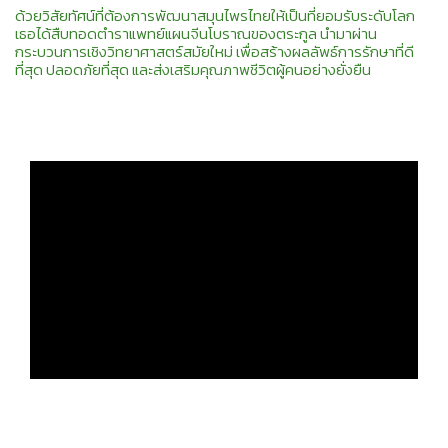
ด้วยวิสัยทัศน์ที่ต้องการพัฒนาสมุนไพรไทยให้เป็นที่ยอมรับระดับโลก
เธอได้สืบทอดตำราแพทย์แผนจีนโบราณของตระกูล นำมาผ่าน
กระบวนการเชิงวิทยาศาสตร์สมัยใหม่ เพื่อสร้างผลลัพธ์การรักษาที่ดี
ที่สุด ปลอดภัยที่สุด และส่งเสริมคุณภาพชีวิตผู้คนอย่างยั่งยืน