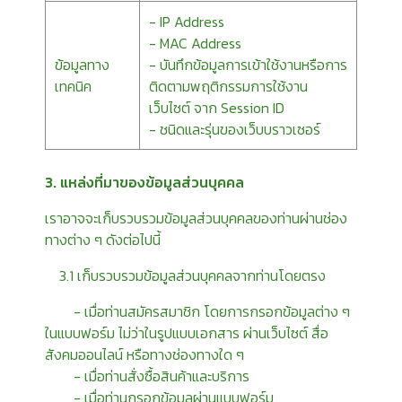
- IP Address
- MAC Address
ข้อมูลทาง
- บันทึกข้อมูลการเข้าใช้งานหรือการ
เทคนิค
ติดตามพฤติกรรมการใช้งาน
เว็บไซต์ จาก Session ID
- ชนิดและรุ่นของเว็บบราวเซอร์
3. แหล่งที่มาของข้อมูลส่วนบุคคล
เราอาจจะเก็บรวบรวมข้อมูลส่วนบุคคลของท่านผ่านช่อง
ทางต่าง ๆ ดังต่อไปนี้
3.1 เก็บรวบรวมข้อมูลส่วนบุคคลจากท่านโดยตรง
- เมื่อท่านสมัครสมาชิก โดยการกรอกข้อมูลต่าง ๆ
ในแบบฟอร์ม ไม่ว่าในรูปแบบเอกสาร ผ่านเว็บไซต์ สื่อ
สังคมออนไลน์ หรือทางช่องทางใด ๆ
- เมื่อท่านสั่งซื้อสินค้าและบริการ
- เมื่อท่านกรอกข้อมูลผ่านแบบฟอร์ม