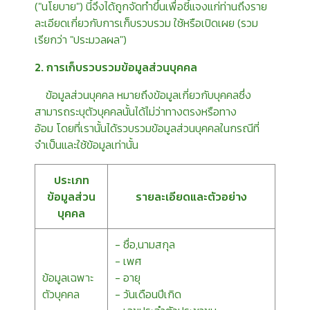
("นโยบาย") นี้จึงได้ถูกจัดทำขึ้นเพื่อชี้แจงแก่ท่านถึงราย
ละเอียดเกี่ยวกับการเก็บรวบรวม ใช้หรือเปิดเผย (รวม
เรียกว่า "ประมวลผล")
2. การเก็บรวบรวมข้อมูลส่วนบุคคล
ข้อมูลส่วนบุคคล หมายถึงข้อมูลเกี่ยวกับบุคคลซึ่ง
สามารถระบุตัวบุคคลนั้นได้ไม่ว่าทางตรงหรือทาง
อ้อม โดยที่เรานั้นได้รวบรวมข้อมูลส่วนบุคคลในกรณีที่
จำเป็นและใช้ข้อมูลเท่านั้น
ประเภท
ข้อมูลส่วน
รายละเอียดและตัวอย่าง
บุคคล
- ชื่อ,นามสกุล
- เพศ
ข้อมูลเฉพาะ
- อายุ
ตัวบุคคล
- วันเดือนปีเกิด