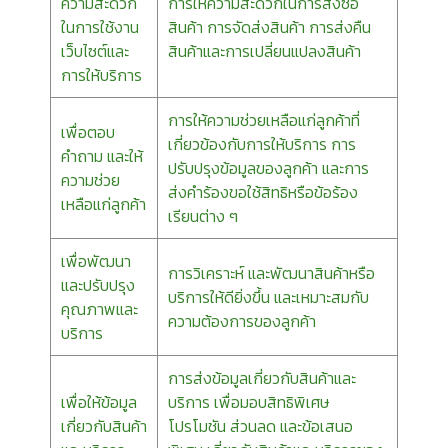
ความสะดวก
การให้ความสะดวกในการสั่งซื้อ
ในการใช้งาน
สินค้า การจัดส่งสินค้า การส่งคืน
เว็บไซต์และ
สินค้าและการเปลี่ยนแปลงสินค้า
การให้บริการ
การให้ความช่วยเหลือแก่ลูกค้าที่
เพื่อตอบ
เกี่ยวข้องกับการให้บริการ การ
คำถาม และให้
ปรับปรุงข้อมูลของลูกค้า และการ
ความช่วย
ส่งคำร้องขอใช้สิทธิหรือข้อร้อง
เหลือแก่ลูกค้า
เรียนต่าง ๆ
เพื่อพัฒนา
การวิเคราะห์ และพัฒนาสินค้าหรือ
และปรับปรุง
บริการให้ดียิ่งขึ้น และเหมาะสมกับ
คุณภาพและ
ความต้องการของลูกค้า
บริการ
การส่งข้อมูลเกี่ยวกับสินค้าและ
เพื่อให้ข้อมูล
บริการ เพื่อมอบสิทธิพิเศษ
เกี่ยวกับสินค้า
โปรโมชัน ส่วนลด และข้อเสนอ