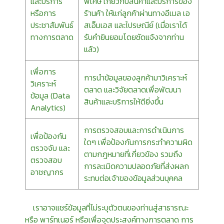
และบริการ
พิเศษ เกี่ยวกับสินค้าและบริการของ
หรือการ
ร้านค้า ให้แก่ลูกค้าผ่านทางอีเมล เอ
ประชาสัมพันธ์
สเอ็มเอส และไปรษณีย์ (เมื่อเราได้
ทางการตลาด
รับคำยินยอมโดยชัดแจ้งจากท่าน
แล้ว)
เพื่อการ
การนำข้อมูลของลูกค้ามาวิเคราะห์
วิเคราะห์
ตลาด และวิจัยตลาดเพื่อพัฒนา
ข้อมูล (Data
สินค้าและบริการให้ดียิ่งขึ้น
Analytics)
การตรวจสอบและการดำเนินการ
เพื่อป้องกัน
ใดๆ เพื่อป้องกันการกระทำความผิด
ตรวจจับ และ
ตามกฎหมายที่เกี่ยวข้อง รวมถึง
ตรวจสอบ
การละเมิดความปลอดภัยที่ส่งผลก
อาชญากร
ระทบต่อเจ้าของข้อมูลส่วนบุคคล
เราอาจแชร์ข้อมูลที่ไม่ระบุตัวตนของท่านสู่สาธารณะ
หรือ พาร์ทเนอร์ หรือเพื่อจุดประสงค์ทางการตลาด การ