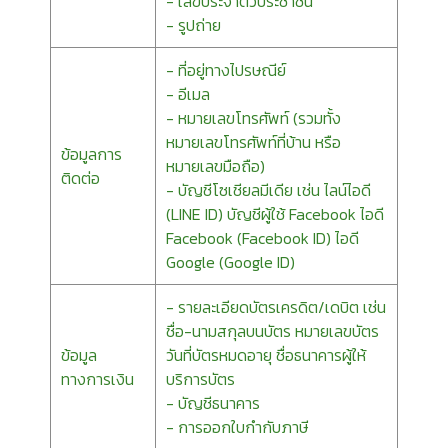
- เลขประจำตัวประชาชน
- รูปถ่าย
- ที่อยู่ทางไปรษณีย์
- อีเมล
- หมายเลขโทรศัพท์ (รวมทั้ง
หมายเลขโทรศัพท์ที่บ้าน หรือ
ข้อมูลการ
หมายเลขมือถือ)
ติดต่อ
- บัญชีโซเชียลมีเดีย เช่น ไลน์ไอดี
(LINE ID) บัญชีผู้ใช้ Facebook ไอดี
Facebook (Facebook ID) ไอดี
Google (Google ID)
- รายละเอียดบัตรเครดิต/เดบิต เช่น
ชื่อ-นามสกุลบนบัตร หมายเลขบัตร
ข้อมูล
วันที่บัตรหมดอายุ ชื่อธนาคารผู้ให้
ทางการเงิน
บริการบัตร
- บัญชีธนาคาร
- การออกใบกำกับภาษี