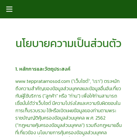
นโยบายความเป็นส่วนตัว
1. หลักการและวัตถุประสงค์
www.teppratarnosod.com ("เว็บไซต์", "เรา") ตระหนัก
ถึงความสำคัญของข้อมูลส่วนบุคคลและข้อมูลอื่นอันเกี่ยว
กับผู้ใช้บริการ ("ลูกค้า" หรือ "ท่าน") เพื่อให้ท่านสามารถ
เชื่อมั่นได้ว่าเว็บไซต์ มีความโปร่งใสและความรับผิดชอบใน
การเก็บรวบรวม ใช้หรือเปิดเผยข้อมูลของท่านตามพระ
ราชบัญญัติคุ้มครองข้อมูลส่วนบุคคล พ.ศ. 2562
("กฎหมายคุ้มครองข้อมูลส่วนบุคคล") รวมถึงกฎหมายอื่น
ที่เกี่ยวข้อง นโยบายการคุ้มครองข้อมูลส่วนบุคคล