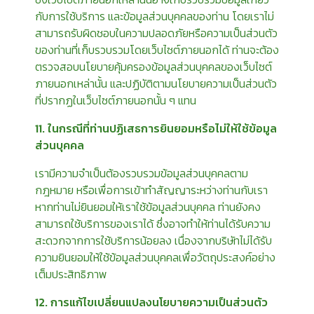
กับการใช้บริการ และข้อมูลส่วนบุคคลของท่าน โดยเราไม่
สามารถรับผิดชอบในความปลอดภัยหรือความเป็นส่วนตัว
ของท่านที่เก็บรวบรวมโดยเว็บไซต์ภายนอกได้ ท่านจะต้อง
ตรวจสอบนโยบายคุ้มครองข้อมูลส่วนบุคคลของเว็บไซต์
ภายนอกเหล่านั้น และปฏิบัติตามนโยบายความเป็นส่วนตัว
ที่ปรากฏในเว็บไซต์ภายนอกนั้น ๆ แทน
11. ในกรณีที่ท่านปฏิเสธการยินยอมหรือไม่ให้ใช้ข้อมูล
ส่วนบุคคล
เรามีความจำเป็นต้องรวบรวมข้อมูลส่วนบุคคลตาม
กฎหมาย หรือเพื่อการเข้าทำสัญญาระหว่างท่านกับเรา
หากท่านไม่ยินยอมให้เราใช้ข้อมูลส่วนบุคคล ท่านยังคง
สามารถใช้บริการของเราได้ ซึ่งอาจทำให้ท่านได้รับความ
สะดวกจากการใช้บริการน้อยลง เนื่องจากบริษัทไม่ได้รับ
ความยินยอมให้ใช้ข้อมูลส่วนบุคคลเพื่อวัตถุประสงค์อย่าง
เต็มประสิทธิภาพ
12. การแก้ไขเปลี่ยนแปลงนโยบายความเป็นส่วนตัว