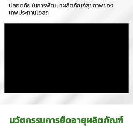
ปลอดภัย ในการพัฒนาผลิตภัณฑ์สุขภาพของ
เทพประทานโอสถ
น
วั
ต
ก
ร
ร
ม
ก
า
ร
ยื
ด
อ
า
ยุ
ผ
ลิ
ต
ภั
ณ
ฑ์