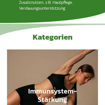
Zusatznutzen, z.B. Hautpflege,
Verdauungsunterstützung
K
a
t
e
g
o
r
i
e
n
Immunsystem-
Stärkung