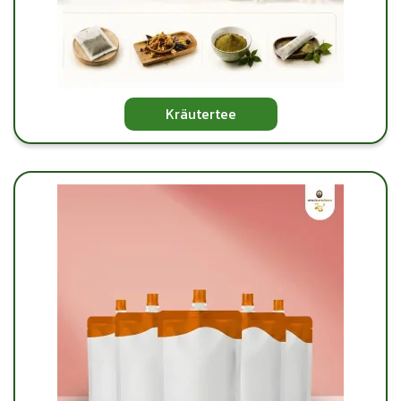
Kräutertee