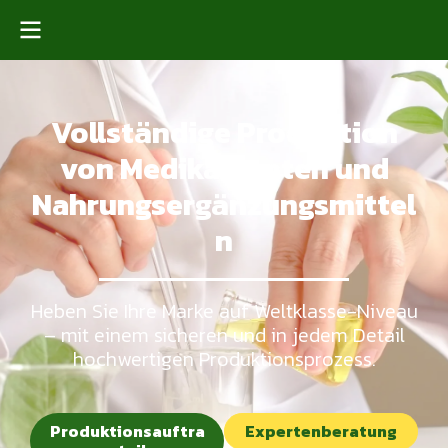
Vollständige Produktion
von Medikamenten und
Nahrungsergänzungsmittel
n
Heben Sie Ihre Marke auf Weltklasse-Niveau
– mit einem sicheren und in jedem Detail
hochwertigen Produktionsprozess.
Produktionsauftra
Expertenberatung