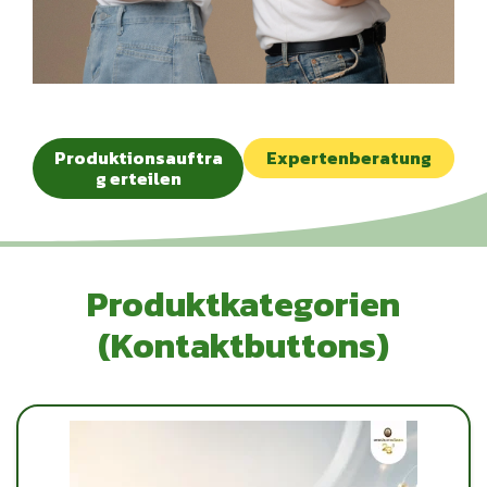
Produktionsauftra
Expertenberatung
g erteilen
P
r
o
d
u
k
t
k
a
t
e
g
o
r
i
e
n
(
K
o
n
t
a
k
t
b
u
t
t
o
n
s
)