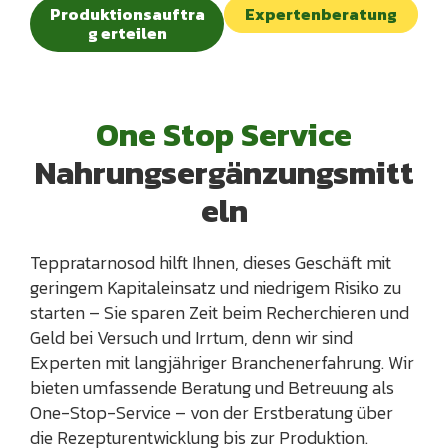
Produktionsauftra
Expertenberatung
g erteilen
O
n
e
S
t
o
p
S
e
r
v
i
c
e
N
a
h
r
u
n
g
s
e
r
g
ä
n
z
u
n
g
s
m
i
t
t
e
l
n
Teppratarnosod hilft Ihnen, dieses Geschäft mit
geringem Kapitaleinsatz und niedrigem Risiko zu
starten – Sie sparen Zeit beim Recherchieren und
Geld bei Versuch und Irrtum, denn wir sind
Experten mit langjähriger Branchenerfahrung. Wir
bieten umfassende Beratung und Betreuung als
One-Stop-Service – von der Erstberatung über
die Rezepturentwicklung bis zur Produktion.