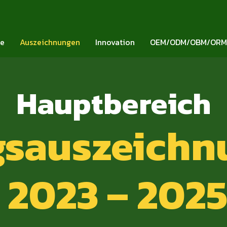
ie
Auszeichnungen
Innovation
OEM/ODM/OBM/ORM
H
a
u
p
t
b
e
r
e
i
c
h
gsauszeich
2023 – 202