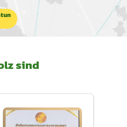
atun
olz sind