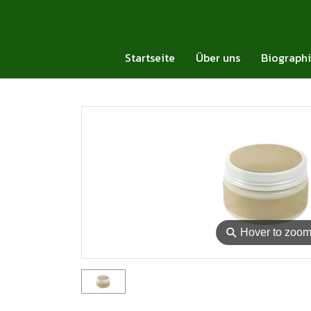
Startseite
Über uns
Biograph
⚲
Hover to zoo