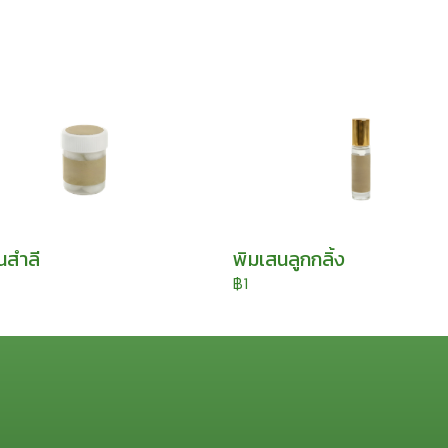
นสำลี
พิมเสนลูกกลิ้ง
฿1