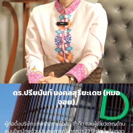
ดร.ปรียนันท์ มงคลสุริยะเดช (หมอ
จอย)
ผู้ก่อตั้งบริษัท เทพประทานโอสถ จำกัด และผู้เชี่ยวชาญด้าน
สมุนไพรไทยด้วยประสบการณ์มากกว่า 23 ปี มุ่งมั่นสืบทอด