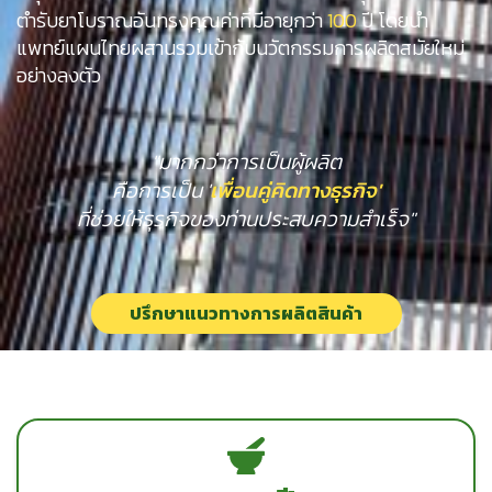
ตำรับยาโบราณอันทรงคุณค่าที่มีอายุกว่า
100
ปี โดยนำ
แพทย์แผนไทยผสานรวมเข้ากับนวัตกรรมการผลิตสมัยใหม่
อย่างลงตัว
"มากกว่าการเป็นผู้ผลิต
คือการเป็น '
เพื่อนคู่คิดทางธุรกิจ'
ที่ช่วยให้ธุรกิจของท่านประสบความสำเร็จ"
ปรึกษาแนวทางการผลิตสินค้า