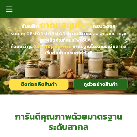
ยาดมสมุนไพร
รับผลิต
ครบวงจร
รับผลิต OEM ODM OBM ORM ยาดม ยาหม่อง พิมเสนน้ำ เเละ
ผลิตภัณฑ์สมุนไพรอื่นๆ
ด้วยบริการ
One Stop Service
มาตรฐานโรงงานระดับสากล
เริ่มต้นทำเเบรนด์ได้ทันที
ติดต่อผลิตสินค้า
ดูตัวอย่างสินค้า
การันตีคุณภาพด้วยมาตรฐาน
ระดับสากล