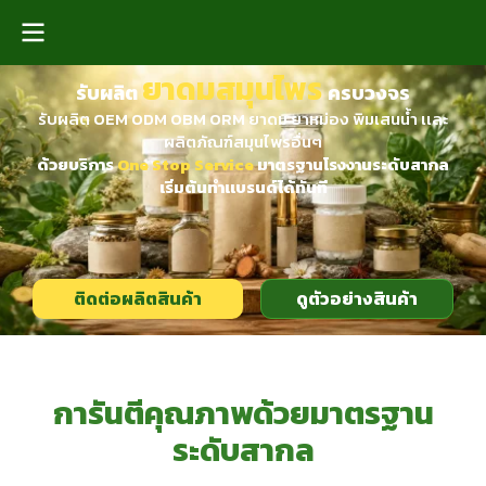
ยาดมสมุนไพร
รับผลิต
ครบวงจร
รับผลิต OEM ODM OBM ORM ยาดม ยาหม่อง พิมเสนน้ำ เเละ
ผลิตภัณฑ์สมุนไพรอื่นๆ
ด้วยบริการ
One Stop Service
มาตรฐานโรงงานระดับสากล
เริ่มต้นทำเเบรนด์ได้ทันที
ติดต่อผลิตสินค้า
ดูตัวอย่างสินค้า
การันตีคุณภาพด้วยมาตรฐาน
ระดับสากล