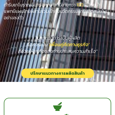
ตำรับยาโบราณอันทรงคุณค่าที่มีอายุกว่า
100
ปี โดยนำ
แพทย์แผนไทยผสานรวมเข้ากับนวัตกรรมการผลิตสมัยใหม่
อย่างลงตัว
"มากกว่าการเป็นผู้ผลิต
คือการเป็น '
เพื่อนคู่คิดทางธุรกิจ'
ที่ช่วยให้ธุรกิจของท่านประสบความสำเร็จ"
ปรึกษาแนวทางการผลิตสินค้า