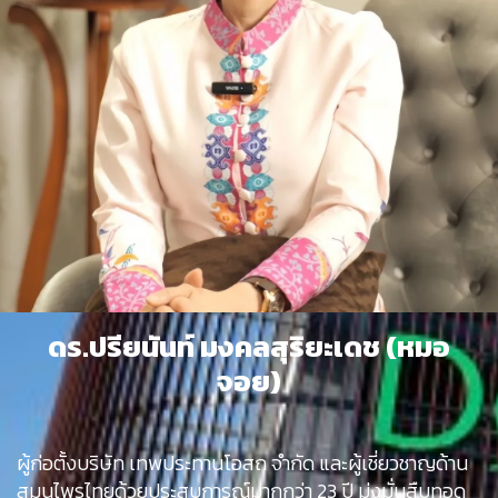
ดร.ปรียนันท์ มงคลสุริยะเดช (หมอ
จอย)
ผู้ก่อตั้งบริษัท เทพประทานโอสถ จำกัด และผู้เชี่ยวชาญด้าน
สมุนไพรไทยด้วยประสบการณ์มากกว่า 23 ปี มุ่งมั่นสืบทอด