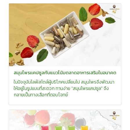
สมุนไพรเเคปซูลกับแนวโน้มตลาดอาหารเสริมในอนาคต
ในปัจจุบันไลฟ์สไตล์ผู้บริโภคเปลี่ยนไป สมุนไพรจึงพัฒนา
ให้อยู่ในรูปแบบที่สะดวก ทานง่าย "สมุนไพรแคปซูล" จึง
กลายเป็นทางเลือกที่ตอบโจทย์