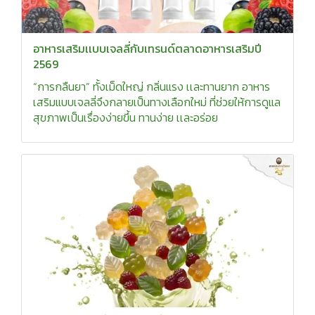
อาหารเสริมเเบบเจลลี่กับเทรนด์ตลาดอาหารเสริมปี
2569
“การกลืนยา” ทั้งเม็ดใหญ่ กลิ่นแรง เเละทานยาก อาหาร
เสริมแบบเจลลี่จึงกลายเป็นทางเลือกใหม่ ที่ช่วยให้การดูแล
สุขภาพเป็นเรื่องง่ายขึ้น ทานง่าย เเละอร่อย