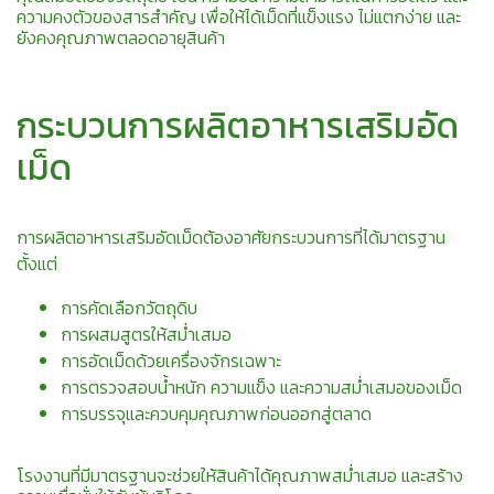
ความคงตัวของสารสำคัญ เพื่อให้ได้เม็ดที่แข็งแรง ไม่แตกง่าย และ
ยังคงคุณภาพตลอดอายุสินค้า
กระบวนการผลิตอาหารเสริมอัด
เม็ด
การผลิตอาหารเสริมอัดเม็ดต้องอาศัยกระบวนการที่ได้มาตรฐาน
ตั้งแต่
การคัดเลือกวัตถุดิบ
การผสมสูตรให้สม่ำเสมอ
การอัดเม็ดด้วยเครื่องจักรเฉพาะ
การตรวจสอบน้ำหนัก ความแข็ง และความสม่ำเสมอของเม็ด
การบรรจุและควบคุมคุณภาพก่อนออกสู่ตลาด
โรงงานที่มีมาตรฐานจะช่วยให้สินค้าได้คุณภาพสม่ำเสมอ และสร้าง