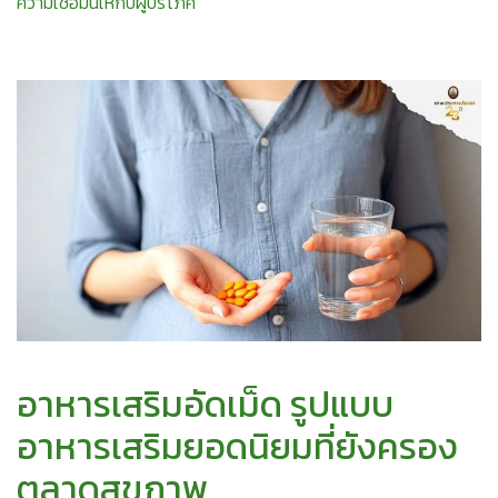
ความเชื่อมั่นให้กับผู้บริโภค
อาหารเสริมอัดเม็ด รูปแบบ
อาหารเสริมยอดนิยมที่ยังครอง
ตลาดสุขภาพ