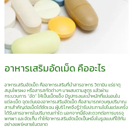
อาหารเสริมอัดเม็ด คืออะไร
อาหารเสริมอัดเม็ด คืออาหารเสริมที่นำสารอาหาร วิตามิน แร่ธาตุ
สมุนไพรผง หรือสารสกัดต่างๆ มาผสมตามสูตร แล้วผ่าน
กระบวนการ “อัด” ให้เป็นเม็ดแข็ง มีรูปทรงและน้ำหนักที่แน่นอนใน
แต่ละเม็ด จุดเด่นของอาหารเสริมอัดเม็ด คือสามารถควบคุมปริมาณ
สารสำคัญต่อเม็ดได้ชัดเจน ผู้บริโภคจึงรู้ว่ารับประทานไปในแต่ละครั้ง
ได้รับสารอาหารในปริมาณเท่าใด นอกจากนี้ยังสะดวกต่อการบรรจุ
พกพา และจัดเก็บ ทำให้อาหารเสริมอัดเม็ดเป็นหนึ่งในรูปแบบที่ใช้กัน
อย่างแพร่หลายในตลาด