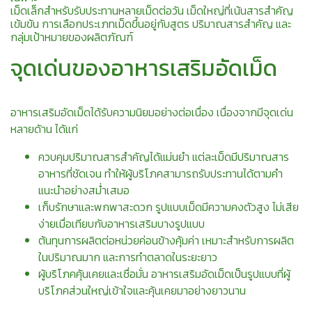
เม็ดเล็กสำหรับรับประทานหลายเม็ดต่อวัน เม็ดใหญ่ที่เน้นสารสำคัญ
เข้มข้น การเลือกประเภทเม็ดขึ้นอยู่กับสูตร ปริมาณสารสำคัญ และ
กลุ่มเป้าหมายของผลิตภัณฑ์
จุดเด่นของอาหารเสริมอัดเม็ด
อาหารเสริมอัดเม็ดได้รับความนิยมอย่างต่อเนื่อง เนื่องจากมีจุดเด่น
หลายด้าน ได้แก่
ควบคุมปริมาณสารสำคัญได้แม่นยำ แต่ละเม็ดมีปริมาณสาร
อาหารที่ชัดเจน ทำให้ผู้บริโภคสามารถรับประทานได้ตามคำ
แนะนำอย่างสม่ำเสมอ
เก็บรักษาและพกพาสะดวก รูปแบบเม็ดมีความคงตัวสูง ไม่เสีย
ง่ายเมื่อเทียบกับอาหารเสริมบางรูปแบบ
ต้นทุนการผลิตต่อหน่วยค่อนข้างคุ้มค่า เหมาะสำหรับการผลิต
ในปริมาณมาก และการทำตลาดในระยะยาว
ผู้บริโภคคุ้นเคยและเชื่อมั่น อาหารเสริมอัดเม็ดเป็นรูปแบบที่ผู้
บริโภคส่วนใหญ่เข้าใจและคุ้นเคยมาอย่างยาวนาน