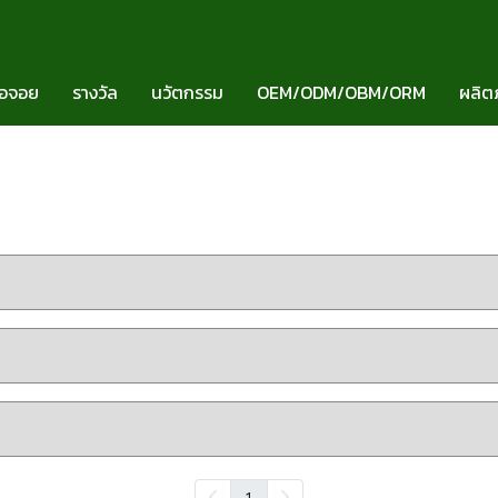
มอจอย
รางวัล
นวัตกรรม
OEM/ODM/OBM/ORM
ผลิต
1