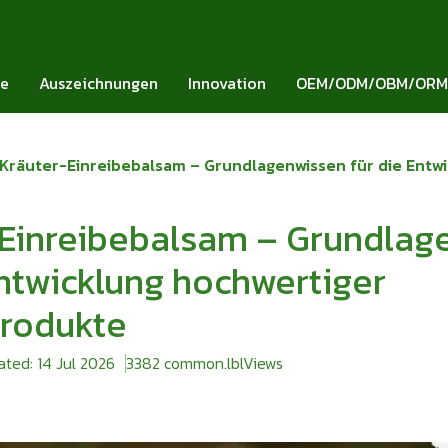
ie
Auszeichnungen
Innovation
OEM/ODM/OBM/ORM
Kräuter-Einreibebalsam – Grundlagenwissen für die Entw
-Einreibebalsam – Grundlag
Entwicklung hochwertiger
produkte
ted: 14 Jul 2026
3382 common.lblViews