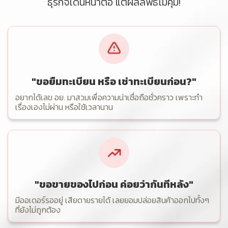
ธุ
ร
กิ
จ
เ
ดิ
น
ห
น้
า
ต่
อ
แ
ต่
ผ
ล
ลั
พ
ธ์
ไ
ม่
คุ้
ม
!
"ขอยืมทะเบียน หรือ เช่าทะเบียนก่อน?"
อยากได้เลข อย. มาสวมเพื่อความน่าเชื่อถือชั่วคราว เพราะทำ
เรื่องเองไม่ผ่าน หรือใช้เวลานาน
"ขอขายของไปก่อน ค่อยว่ากันทีหลัง"
มีออเดอร์รออยู่ เสียดายรายได้ เลยยอมปล่อยสินค้าออกไปทั้งๆ
ที่ยังไม่ถูกต้อง