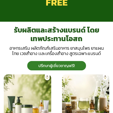
FREE
รั
บ
ผ
ลิ
ต
แ
ล
ะ
ส
ร้
า
ง
แ
บ
ร
น
ด์
โ
ด
ย
เ
ท
พ
ป
ร
ะ
ท
า
น
โ
อ
ส
ถ
อ
า
ห
า
ร
เ
ส
ริ
ม
ผ
ลิ
ต
ภั
ณ
ฑ์
เ
ส
ริ
ม
อ
า
ห
า
ร
ย
า
ส
มุ
น
ไ
พ
ร
ย
า
แ
ผ
น
ไ
ท
ย
เ
ว
ช
สำ
อ
า
ง
เ
เ
ล
ะ
เ
ค
รื่
อ
ง
สำ
อ
า
ง
สู
ต
ร
เ
ฉ
พ
า
ะ
แ
บ
ร
น
ด์
ปรึกษาผู้เชี่ยวชาญฟรี!