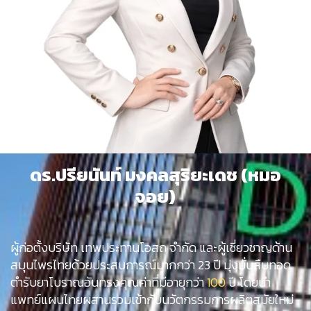
ดร.ปรียนันท์ มงคลสุริยะเดช (หมอ
จอย)
ผู้ก่อตั้งบริษัท เทพประทานโอสถ จำกัด และผู้เชี่ยวชาญด้าน
สมุนไพรไทยด้วยประสบการณ์มากกว่า 23 ปี มุ่งมั่นสืบทอด
ตำรับยาโบราณอันทรงคุณค่าที่มีอายุกว่า
100
ปี โดยนำ
แพทย์แผนไทยผสานรวมเข้ากับนวัตกรรมการผลิตสมัยใหม่