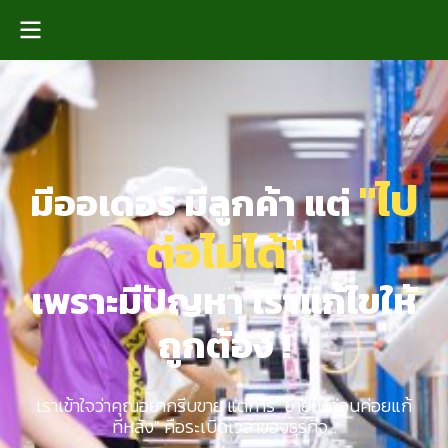
"ไป
มีออเดอร์ มีลูกค้า แต่
ต่อไม่ได้"
เพราะมีปัญหา เราแก้ไขให้
ถูกต้อง !
เราเข้าใจว่าคุณอยากรีบขาย แต่การ "ขายไปก่อนค่อยแก้
ทีหลัง" คือระเบิดเวลาของธุรกิจ...