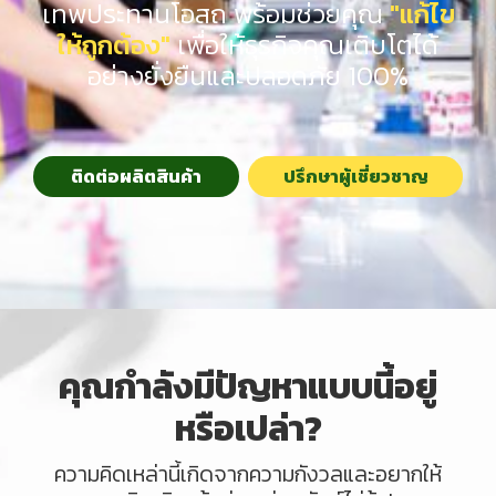
เทพประทานโอสถ พร้อมช่วยคุณ
"แก้ไข
ให้ถูกต้อง"
เพื่อให้ธุรกิจคุณเติบโตได้
อย่างยั่งยืนและปลอดภัย 100%
ติดต่อผลิตสินค้า
ปรึกษาผู้เชี่ยวชาญ
คุ
ณ
กำ
ลั
ง
มี
ปั
ญ
ห
า
แ
บ
บ
นี้
อ
ยู่
ห
รื
อ
เ
ป
ล่
า
?
ค
ว
า
ม
คิ
ด
เ
ห
ล่
า
นี้
เ
กิ
ด
จ
า
ก
ค
ว
า
ม
กั
ง
ว
ล
แ
ล
ะ
อ
ย
า
ก
ใ
ห้