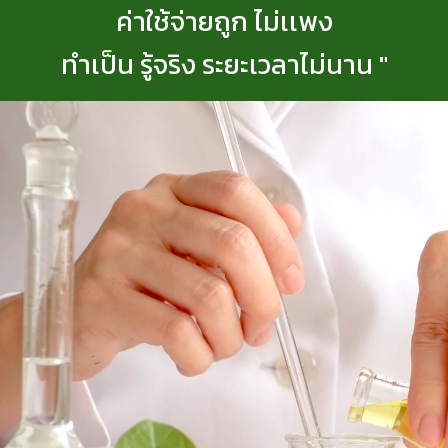
ค่
า
ใ
ช้
จ่
า
ย
ถู
ก
ไ
ม่
เ
เ
พ
ง
ทำ
เ
ป็
น
รู้
จ
ริ
ง
ร
ะ
ย
ะ
เ
ว
ล
า
ไ
ม่
น
า
น
"