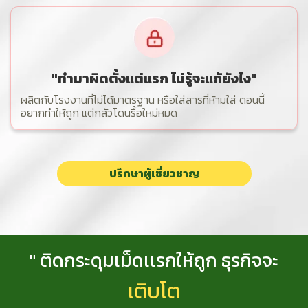
"ทำมาผิดตั้งแต่แรก ไม่รู้จะแก้ยังไง"
ผลิตกับโรงงานที่ไม่ได้มาตรฐาน หรือใส่สารที่ห้ามใส่ ตอนนี้
อยากทำให้ถูก แต่กลัวโดนรื้อใหม่หมด
ปรึกษาผู้เชี่ยวชาญ
"
ติ
ด
ก
ร
ะ
ดุ
ม
เ
ม็
ด
เ
เ
ร
ก
ใ
ห้
ถู
ก
ธุ
ร
กิ
จ
จ
ะ
เ
ติ
บ
โ
ต