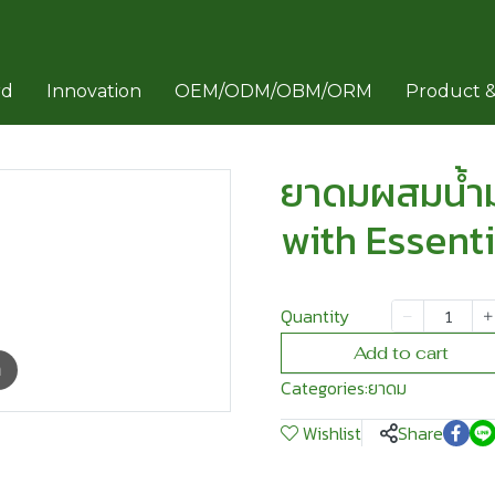
rd
Innovation
OEM/ODM/OBM/ORM
Product &
ยาดมผสมน้ำม
with Essenti
Quantity
Add to cart
m
Categories:
ยาดม
Wishlist
Share