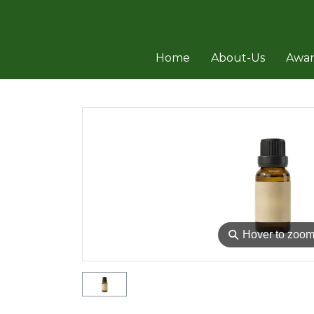
Home
About-Us
Awa
⚲
Hover to zoo