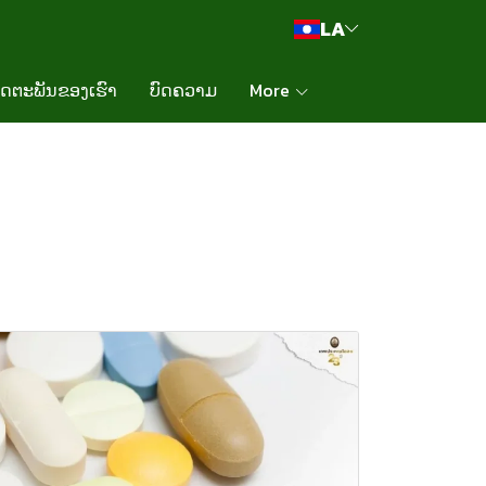
LA
ິດຕະພັນຂອງເຮົາ
ບົດຄວາມ
More