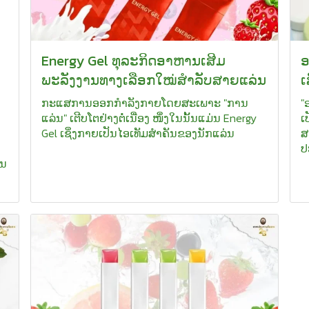
Energy Gel ທຸລະກິດອາຫານເສີມ
ອ
ພະລັງງານທາງເລືອກໃໝ່ສຳລັບສາຍແລ່ນ
ເ
ກະແສການອອກກຳລັງກາຍໂດຍສະເພາະ "ການ
"
ແລ່ນ" ເຕີບໂຕຢ່າງຕໍ່ເນື່ອງ ໜຶ່ງໃນນັ້ນແມ່ນ Energy
ເ
Gel ເຊິ່ງກາຍເປັນໄອເທັມສຳຄັນຂອງນັກແລ່ນ
ສ
ປ
ານ