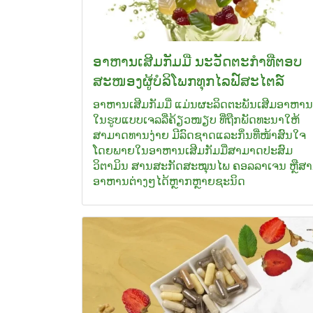
ອາຫານເສີມກັມມີ່ ນະວັດຕະກຳທີ່ຕອບ
ສະໜອງຜູ້ບໍລິໂພກທຸກໄລຟ໌ສະໄຕລ໌
ອາຫານເສີມກັມມີ່ ແມ່ນຜະລິດຕະພັນເສີມອາຫານ
ໃນຮູບແບບເຈລລີ່ຄ້ຽວໜຽບ ທີ່ຖືກພັດທະນາໃຫ້
ສາມາດທານງ່າຍ ມີລົດຊາດແລະກິ່ນທີ່ໜ້າສົນໃຈ
ໂດຍພາຍໃນອາຫານເສີມກັມມີ່ສາມາດປະສົມ
ວິຕາມິນ ສານສະກັດສະໝຸນໄພ ຄອລລາເຈນ ຫຼືສ
ອາຫານຕ່າງໆໄດ້ຫຼາກຫຼາຍຊະນິດ