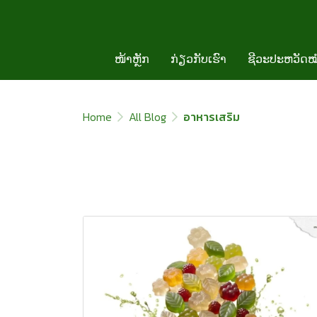
ໜ້າຫຼັກ
ກ່ຽວກັບເຮົາ
ຊີວະປະຫວັດໝ
Home
All Blog
อาหารเสริม