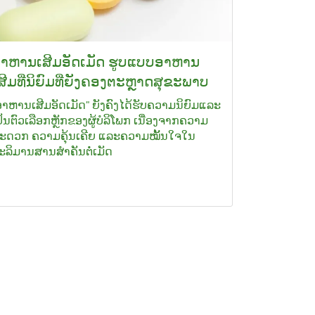
າຫານເສີມອັດເມັດ ຮູບແບບອາຫານ
ສີມທີ່ນິຍົມທີ່ຍັງຄອງຕະຫຼາດສຸຂະພາບ
ອາຫານເສີມອັດເມັດ" ຍັງຄົງໄດ້ຮັບຄວາມນິຍົມແລະ
ປັນຕົວເລືອກຫຼັກຂອງຜູ້ບໍລິໂພກ ເນື່ອງຈາກຄວາມ
ະດວກ ຄວາມຄຸ້ນເຄີຍ ແລະຄວາມໝັ້ນໃຈໃນ
ະລິມານສານສຳຄັນຕໍ່ເມັດ