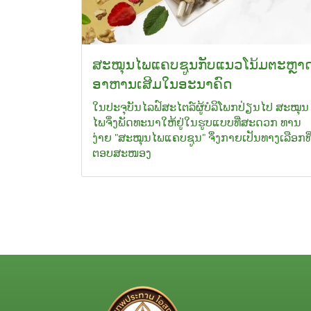
ສະໝຸນໄພແຄບຊູນກັບແນວໂນ້ມຕະຫຼາ
ອາຫານເສີມໃນອະນາຄົດ
ໃນປະຈຸບັນໄລຟ໌ສະໄຕລ໌ຜູ້ບໍລິໂພກປ່ຽນໄປ ສະໝຸນ
ໄພຈຶ່ງພັດທະນາໃຫ້ຢູ່ໃນຮູບແບບທີ່ສະດວກ ທານ
ງ່າຍ "ສະໝຸນໄພແຄບຊູນ" ຈຶ່ງກາຍເປັນທາງເລືອກທີ
ຕອບສະໜອງ