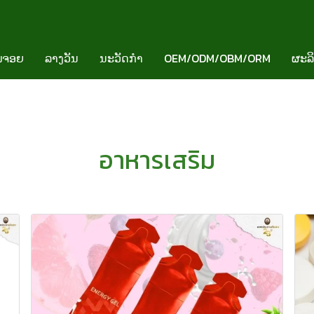
ໍຈອຍ
ລາງວັນ
ນະວັດກຳ
OEM/ODM/OBM/ORM
ຜະລ
อาหารเสริม