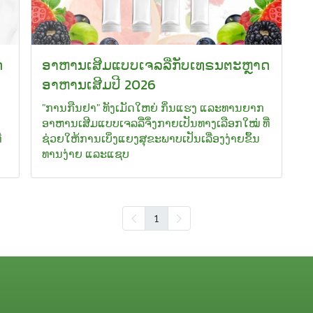
ດ
ອາຫານເສີມແບບເຈລລີ່ກັບເທຣນຕະຫຼາດ
ອາຫານເສີມປີ 2026
"ການກືນຢາ" ທັງເມັດໃຫຍ່ ກິ່ນແຮງ ແລະທານຍາກ
ອາຫານເສີມແບບເຈລລີ່ຈຶ່ງກາຍເປັນທາງເລືອກໃໝ່ ທີ່
່
ຊ່ວຍໃຫ້ການເບິ່ງແຍງສຸຂະພາບເປັນເລື່ອງງ່າຍຂຶ້ນ
ທານງ່າຍ ແລະແຊບ
1