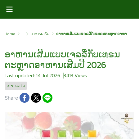
Home
...
อาหารเสริม
ອາຫານເສີມແບບເຈລລີ່ກັບເທຣນຕະຫຼາດອາຫານເສີມປີ 2026
ອາຫານເສີມແບບເຈລລີ່ກັບເທຣນ
ຕະຫຼາດອາຫານເສີມປີ 2026
Last updated: 14 Jul 2026
3413 Views
อาหารเสริม
Share