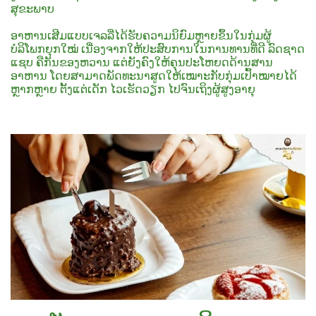
ສຸຂະພາບ
ອາຫານເສີມແບບເຈລລີ່ໄດ້ຮັບຄວາມນິຍົມຫຼາຍຂຶ້ນໃນກຸ່ມຜູ້
ບໍລິໂພກຍຸກໃໝ່ ເນື່ອງຈາກໃຫ້ປະສົບການໃນການທານທີ່ດີ ລົດຊາດ
ແຊບ ຄືກັນຂອງຫວານ ແຕ່ຍັງຄົງໃຫ້ຄຸນປະໂຫຍດດ້ານສານ
ອາຫານ ໂດຍສາມາດພັດທະນາສູດໃຫ້ເໝາະກັບກຸ່ມເປົ້າໝາຍໄດ້
ຫຼາກຫຼາຍ ຕັ້ງແຕ່ເດັກ ໄວເຮັດວຽກ ໄປຈົນເຖິງຜູ້ສູງອາຍຸ