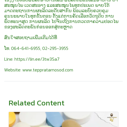
ສະໝຸນໄພ ເວດສະອາງ ແລະສະໝຸນໄພທຸກປະເພດ ພາຍໃຕ້
ມາດຕະຖານການຜະລິດລະດັບສາກົນ ພ້ອມລະບົບຄວບຄຸມ
ຄຸນນະພາບໃນທຸກຂັ້ນຕອນ ຕັ້ງແຕ່ການຄັດເລືອກວັດຖຸດິບ ການ
ພັດທະນາສູດ ການຜະລິດ ໄປຈົນເຖິງການກວດກາຄວາມປອດໄພ
ຂອງຜະລິດຕະພັນກ່ອນອອກສູ່ຕະຫຼາດ
ສົນໃຈສອບຖາມເພີ່ມເຕີມໄດ້ທີ່
ໂທ. 064-641-6955, 02-295-3955
Line: https://lin.ee/3tw3Sa7
Website: www.teppratarnosod.com
Related Content