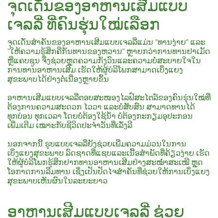
ຈຸດເດັ່ນຂອງອາຫານເສີມແບບ
ເຈລລີ່ ທີ່ຄົນຮຸ່ນໃໝ່ເລືອກ
ຈຸດເດັ່ນສຳຄັນຂອງອາຫານເສີມແບບເຈລລີ່ແມ່ນ "ທານງ່າຍ" ແລະ
"ໃຫ້ຄວາມຮູ້ສຶກຄືກັນທານຂອງຫວານ" ຫຼາຍກວ່າການທານຢາເມັດ
ຫຼືແຄບຊູນ ຈຶ່ງຊ່ວຍຫຼຸດຄວາມກັງວົນແລະຄວາມບໍ່ສະບາຍໃຈໃນ
ການທານອາຫານເສີມ ເຮັດໃຫ້ຜູ້ບໍລິໂພກສາມາດເບິ່ງແຍງ
ສຸຂະພາບໄດ້ຢ່າງຕໍ່ເນື່ອງຫຼາຍຂຶ້ນ
ອາຫານເສີມແບບເຈລລີ່ຕອບສະໜອງໄລຟ໌ສະໄຕລ໌ຂອງຄົນຮຸ່ນໃໝ່ທີ່
ຕ້ອງການຄວາມສະດວກ ໄວວາ ແລະບໍ່ສັບສົນ ສາມາດທານໄດ້
ທຸກບ່ອນ ທຸກເວລາ ໂດຍບໍ່ຕ້ອງໃຊ້ນ້ຳ ບໍ່ຕ້ອງກະກຽມອຸປະກອນ
ເພີ່ມເຕີມ ເໝາະກັບຊີວິດປະຈຳວັນທີ່ເລັ່ງລີ
ນອກຈາກນີ້ ຮູບແບບເຈລລີ່ຍັງຊ່ວຍເພີ່ມຄວາມມ່ວນໃນການ
ເບິ່ງແຍງສຸຂະພາບ ລົດຊາດທີ່ແຊບແລະເນື້ອສຳພັດທີ່ຄ້ຽວງ່າຍ ເຮັດ
ໃຫ້ຜູ້ບໍລິໂພກຮູ້ສຶກຢາກທານອາຫານເສີມຢ່າງສະໝ່ຳສະເໝີ ຫຼຸດ
ໂອກາດການລືມທານ ເຊິ່ງເປັນປັດໄຈສຳຄັນທີ່ຊ່ວຍໃຫ້ການເບິ່ງແຍງ
ສຸຂະພາບເຫັນຜົນໃນລະຍະຍາວ
ອາຫານເສີມແບບເຈລລີ່ ຊ່ວຍ