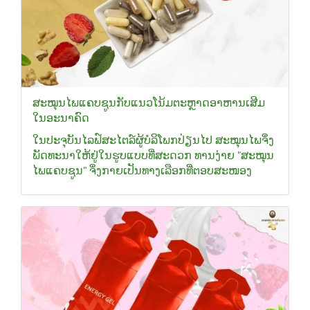
ສະໝຸນໄພແຄບຊູນກັບແນວໂນ້ມຕະຫຼາດອາຫານເສີມ
ໃນອະນາຄົດ
ໃນປະຈຸບັນໄລຟ໌ສະໄຕລ໌ຜູ້ບໍລິໂພກປ່ຽນໄປ ສະໝຸນໄພຈຶ່ງ
ພັດທະນາໃຫ້ຢູ່ໃນຮູບແບບທີ່ສະດວກ ທານງ່າຍ "ສະໝຸນ
ໄພແຄບຊູນ" ຈຶ່ງກາຍເປັນທາງເລືອກທີ່ຕອບສະໜອງ