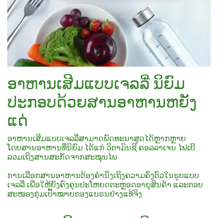
ອາຫານເສີມແບບເຈລລີ່ ນິຍົມ
ປະກອບດ້ວຍສານອາຫານຫຍັງ
ແດ່
ອາຫານເສີມແບບເຈລລີ່ສາມາດພັດທະນາສູດໄດ້ຫຼາກຫຼາຍ
ໂດຍສານອາຫານທີ່ນິຍົມ ໄດ້ແກ່ ວິຕາມິນຊີ ຄອລລາເຈນ ໄຟເບີ
ລວມເຖິງສານສະກັດຈາກສະໝຸນໄພ
ການເລືອກສານອາຫານຕ້ອງຄຳນຶງເຖິງຄວາມຄົງຕົວໃນຮູບແບບ
ເຈລລີ່ ເພື່ອໃຫ້ຍັງຄົງຄຸນປະໂຫຍດຕະຫຼອດອາຍຸສິນຄ້າ ແລະຕອບ
ສະໜອງກຸ່ມເປົ້າໝາຍຂອງແບຣນຢ່າງແທ້ຈິງ