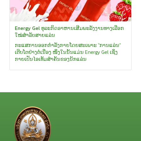
Energy Gel ທຸລະກິດອາຫານເສີມພະລັງງານທາງເລືອກ
ໃໝ່ສຳລັບສາຍແລ່ນ
ກະແສການອອກກຳລັງກາຍໂດຍສະເພາະ "ການແລ່ນ"
ເຕີບໂຕຢ່າງຕໍ່ເນື່ອງ ໜຶ່ງໃນນັ້ນແມ່ນ Energy Gel ເຊິ່ງ
ກາຍເປັນໄອເທັມສຳຄັນຂອງນັກແລ່ນ