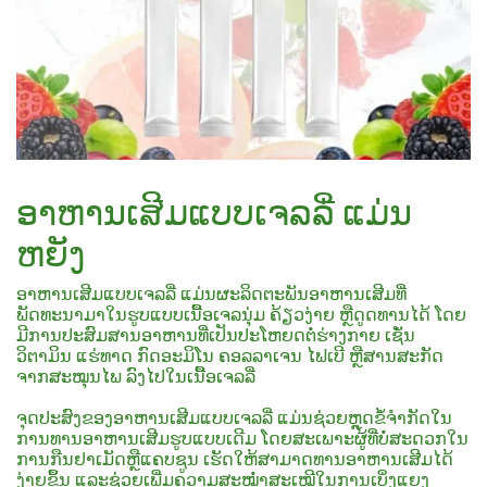
ອາຫານເສີມແບບເຈລລີ່ ແມ່ນ
ຫຍັງ
ອາຫານເສີມແບບເຈລລີ່ ແມ່ນຜະລິດຕະພັນອາຫານເສີມທີ່
ພັດທະນາມາໃນຮູບແບບເນື້ອເຈລນຸ່ມ ຄ້ຽວງ່າຍ ຫຼືດູດທານໄດ້ ໂດຍ
ມີການປະສົມສານອາຫານທີ່ເປັນປະໂຫຍດຕໍ່ຮ່າງກາຍ ເຊັ່ນ
ວິຕາມິນ ແຮ່ທາດ ກົດອະມິໂນ ຄອລລາເຈນ ໄຟເບີ ຫຼືສານສະກັດ
ຈາກສະໝຸນໄພ ລົງໄປໃນເນື້ອເຈລລີ່
ຈຸດປະສົງຂອງອາຫານເສີມແບບເຈລລີ່ ແມ່ນຊ່ວຍຫຼຸດຂໍ້ຈຳກັດໃນ
ການທານອາຫານເສີມຮູບແບບເດີມ ໂດຍສະເພາະຜູ້ທີ່ບໍ່ສະດວກໃນ
ການກືນຢາເມັດຫຼືແຄບຊູນ ເຮັດໃຫ້ສາມາດທານອາຫານເສີມໄດ້
ງ່າຍຂຶ້ນ ແລະຊ່ວຍເພີ່ມຄວາມສະໝ່ຳສະເໝີໃນການເບິ່ງແຍງ