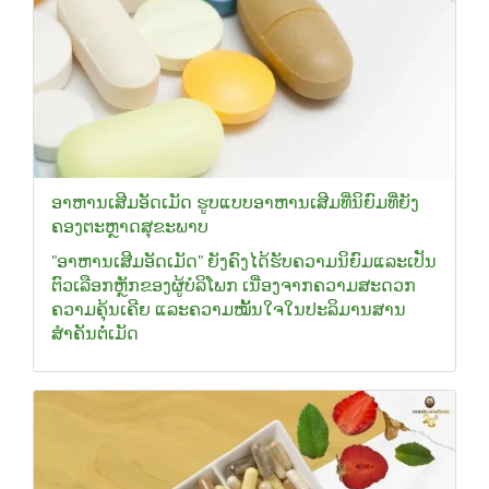
ອາຫານເສີມອັດເມັດ ຮູບແບບອາຫານເສີມທີ່ນິຍົມທີ່ຍັງ
ຄອງຕະຫຼາດສຸຂະພາບ
"ອາຫານເສີມອັດເມັດ" ຍັງຄົງໄດ້ຮັບຄວາມນິຍົມແລະເປັນ
ຕົວເລືອກຫຼັກຂອງຜູ້ບໍລິໂພກ ເນື່ອງຈາກຄວາມສະດວກ
ຄວາມຄຸ້ນເຄີຍ ແລະຄວາມໝັ້ນໃຈໃນປະລິມານສານ
ສຳຄັນຕໍ່ເມັດ