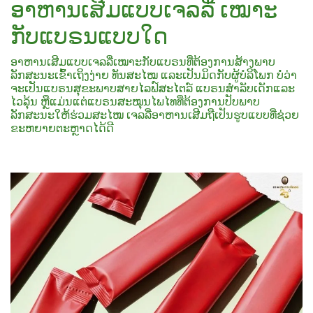
ອາຫານເສີມແບບເຈລລີ່ ເໝາະ
ກັບແບຣນແບບໃດ
ອາຫານເສີມແບບເຈລລີ່ເໝາະກັບແບຣນທີ່ຕ້ອງການສ້າງພາບ
ລັກສະນະເຂົ້າເຖິງງ່າຍ ທັນສະໄໝ ແລະເປັນມິດກັບຜູ້ບໍລິໂພກ ບໍ່ວ່າ
ຈະເປັນແບຣນສຸຂະພາບສາຍໄລຟ໌ສະໄຕລ໌ ແບຣນສຳລັບເດັກແລະ
ໄວລຸ້ນ ຫຼືແມ່ນແຕ່ແບຣນສະໝຸນໄພໄທທີ່ຕ້ອງການປັບພາບ
ລັກສະນະໃຫ້ຮ່ວມສະໄໝ ເຈລລີ່ອາຫານເສີມຖືເປັນຮູບແບບທີ່ຊ່ວຍ
ຂະຫຍາຍຕະຫຼາດໄດ້ດີ