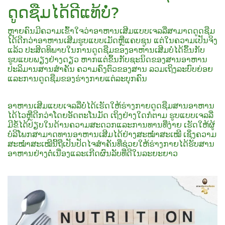
ດູດຊືມໄດ້ດີແທ້ບໍ່?
ຫຼາຍຄົນມີຄວາມເຂົ້າໃຈວ່າອາຫານເສີມແບບເຈລລີ່ສາມາດດູດຊືມ
ໄດ້ດີກວ່າອາຫານເສີມຮູບແບບເມັດຫຼືແຄບຊູນ ແຕ່ໃນຄວາມເປັນຈິງ
ແລ້ວ ປະສິດທິພາບໃນການດູດຊືມຂອງອາຫານເສີມບໍ່ໄດ້ຂຶ້ນກັບ
ຮູບແບບພຽງຢ່າງດຽວ ຫາກແຕ່ຂຶ້ນກັບຊະນິດຂອງສານອາຫານ
ປະລິມານສານສຳຄັນ ຄວາມຄົງຕົວຂອງສານ ລວມເຖິງລະບົບຍ່ອຍ
ແລະການດູດຊືມຂອງຮ່າງກາຍແຕ່ລະບຸກຄົນ
ອາຫານເສີມແບບເຈລລີ່ບໍ່ໄດ້ເຮັດໃຫ້ຮ່າງກາຍດູດຊືມສານອາຫານ
ໄດ້ໄວຫຼືດີກວ່າໂດຍອັດຕະໂນມັດ ເຖິງຢ່າງໃດກໍຕາມ ຮູບແບບເຈລລີ່
ມີຂໍ້ໄດ້ປຽບໃນດ້ານຄວາມສະດວກແລະການທານທີ່ງ່າຍ ເຮັດໃຫ້ຜູ້
ບໍລິໂພກສາມາດທານອາຫານເສີມໄດ້ຢ່າງສະໝ່ຳສະເໝີ ເຊິ່ງຄວາມ
ສະໝ່ຳສະເໝີນີ້ຖືເປັນປັດໄຈສຳຄັນທີ່ຊ່ວຍໃຫ້ຮ່າງກາຍໄດ້ຮັບສານ
ອາຫານຢ່າງຕໍ່ເນື່ອງແລະເກີດຜົນລັບທີ່ດີໃນລະຍະຍາວ