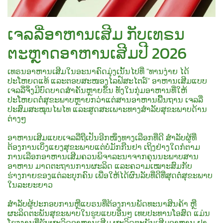
ເຈລລີ່ອາຫານເສີມ ກັບເທຣນ
ຕະຫຼາດອາຫານເສີມປີ 2026
ເທຣນອາຫານເສີມໃນອະນາຄົດມຸ່ງເນັ້ນໄປທີ່ "ທານງ່າຍ ໄດ້
ປະໂຫຍດແທ້ ແລະຕອບສະໜອງໄລຟ໌ສະໄຕລ໌" ອາຫານເສີມແບບ
ເຈລລີ່ຈຶ່ງມີບົດບາດສຳຄັນຫຼາຍຂຶ້ນ ທັງໃນກຸ່ມອາຫານທີ່ໃຫ້
ປະໂຫຍດຕໍ່ສຸຂະພາບຫຼາຍກວ່າແຕ່ສານອາຫານພື້ນຖານ ເຈລລີ່
ປະສົມສະໝຸນໄພໄທ ແລະສູດສະເພາະທາງສຳລັບສຸຂະພາບດ້ານ
ຕ່າງໆ
ອາຫານເສີມແບບເຈລລີ່ຖືເປັນອີກໜຶ່ງທາງເລືອກທີ່ດີ ສຳລັບຜູ້ທີ່
ຕ້ອງການເບິ່ງແຍງສຸຂະພາບແຕ່ບໍ່ມັກກືນຢາ ເຖິງຢ່າງໃດກໍຕາມ
ການເລືອກອາຫານເສີມຄວນພິຈາລະນາຈາກຄຸນນະພາບສານ
ອາຫານ ມາດຕະຖານການຜະລິດ ແລະຄວາມເໝາະສົມກັບ
ຮ່າງກາຍຂອງແຕ່ລະບຸກຄົນ ເພື່ອໃຫ້ໄດ້ຜົນລັບທີ່ດີທີ່ສຸດຕໍ່ສຸຂະພາບ
ໃນລະຍະຍາວ
ສຳລັບຜູ້ປະກອບການຫຼືແບຣນທີ່ຕ້ອງການພັດທະນາສິນຄ້າ ຫຼື
ຜະລິດຕະພັນສຸຂະພາບໃນຮູບແບບອື່ນໆ ເທບປະທານໂອສົດ ແມ່ນ
ໂຮງງານທີ່ຮັບຜະລິດອາຫານເສີມ ຜະລິດຕະພັນເສີມອາຫານ ຢາ