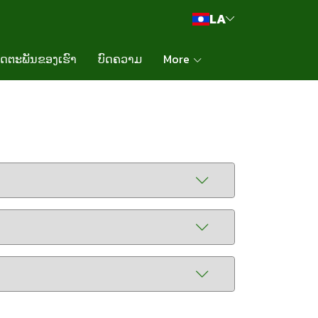
LA
ິດຕະພັນຂອງເຮົາ
ບົດຄວາມ
More