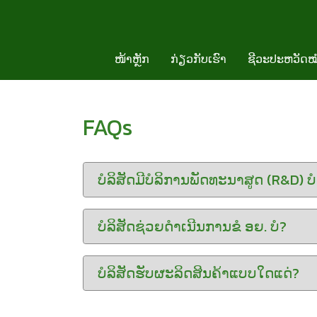
ໜ້າຫຼັກ
ກ່ຽວກັບເຮົາ
ຊີວະປະຫວັດໝ
FAQs
ບໍລິສັດມີບໍລິການພັດທະນາສູດ (R&D) ບ
ບໍລິສັດຊ່ວຍດຳເນີນການຂໍ ອຍ. ບໍ?
ບໍລິສັດຮັບຜະລິດສິນຄ້າແບບໃດແດ່?