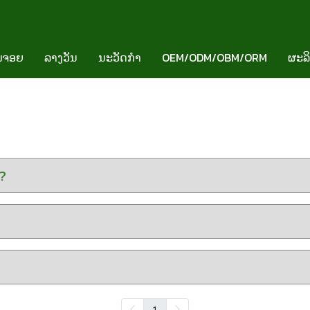
ໍຈອຍ
ລາງວັນ
ນະວັດກຳ
OEM/ODM/OBM/ORM
ຜະລ
ໍ?
1